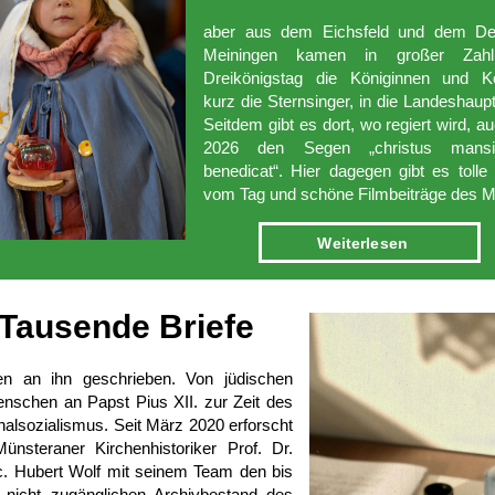
aber aus dem Eichsfeld und dem De
Meiningen kamen in großer Za
Dreikönigstag die Königinnen und Kö
kurz die Sternsinger, in die Landeshaupt
Seitdem gibt es dort, wo regiert wird, au
2026 den Segen „christus mans
benedicat“. Hier dagegen gibt es tolle 
vom Tag und schöne Filmbeiträge des 
Weiter­lesen
Tausende­ Briefe
en an ihn geschrieben. Von jüdischen
nschen an Papst Pius XII. zur Zeit des
nalsozialismus. Seit März 2020 erforscht
ünsteraner Kirchenhistoriker Prof. Dr.
c. Hubert Wolf mit seinem Team den bis
 nicht zugänglichen Archivbestand des