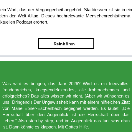
kein Wort, das der Vergangenheit angehört. Stattdessen ist sie in ei
dern der Welt Alltag. Dieses hochrelevante Menschenrechtsthema 
ktuellen Podcast erörtert.
Rein
­hören
Was wird es bringen, das Jahr 2026? Wird es ein friedvolles,
freudenreiches, kriegsendefeierndes, alle frohmachendes und
erfolgreiches? Das alles wissen wir nicht. (Aber wir wünschen es
uns. Dringend.) Der Ungewissheit kann mit einem hilfreichen Zitat
von Marie Ebner-Eschenbach begegnet werden. Es lautet: „Die
Herrschaft über den Augenblick ist die Herrschaft über das
Leben.“ Also step by step, und im Augenblick das tun, was dran
ist. Dann könnte es klappen. Mit Gottes Hilfe.