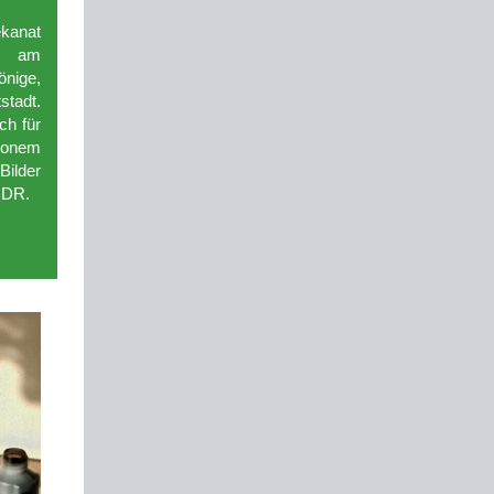
kanat
hl am
nige,
stadt.
ch für
ionem
Bilder
MDR.