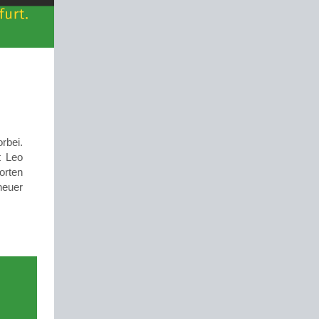
rbei.
t Leo
orten
neuer