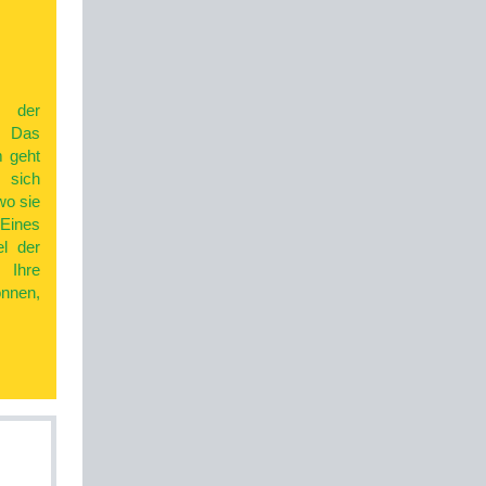
 der
. Das
m geht
 sich
wo sie
 Eines
el der
 Ihre
önnen,