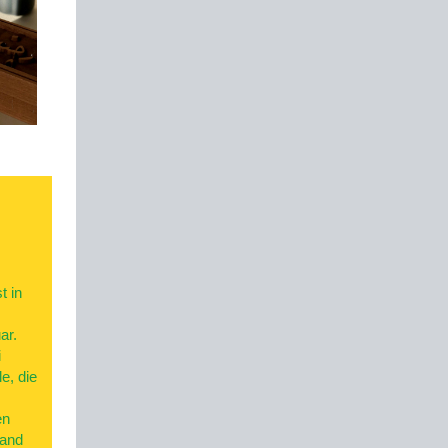
t in
ar.
i
e, die
en
Land