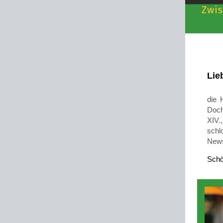
Lie
die 
Doch
XIV.,
schl
News
Schö