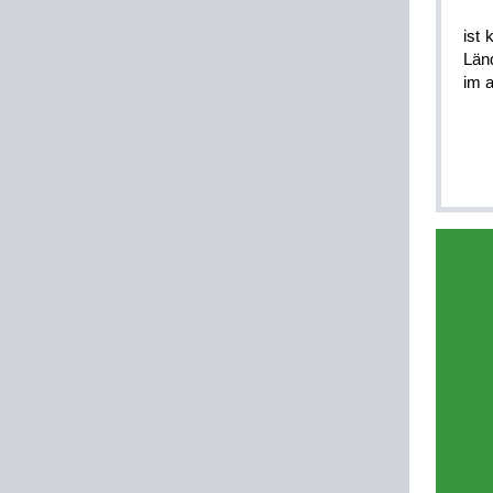
ist 
Län
im a