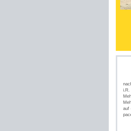
nac
i.R
Meh
Mehl
auf
pac