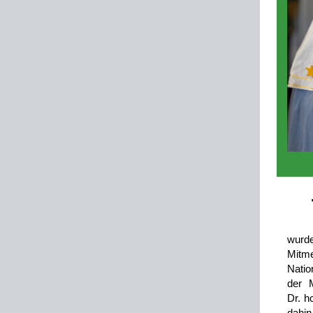
wurd
Mitme
Natio
der M
Dr. h
dahin