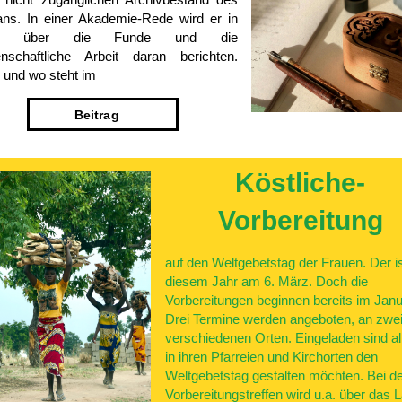
ans. In einer Akademie-Rede wird er in
urt über die Funde und die
nschaftliche Arbeit daran berichten.
und wo steht im
Bei­trag
Köstliche­
Vorbereitung
auf den Weltgebetstag der Frauen. Der is
diesem Jahr am 6. März. Doch die
Vorbereitungen beginnen bereits im Janu
Drei Termine werden angeboten, an zwe
verschiedenen Orten. Eingeladen sind all
in ihren Pfarreien und Kirchorten den
Weltgebetstag gestalten möchten. Bei d
Vorbereitungstreffen wird u.a. über das 