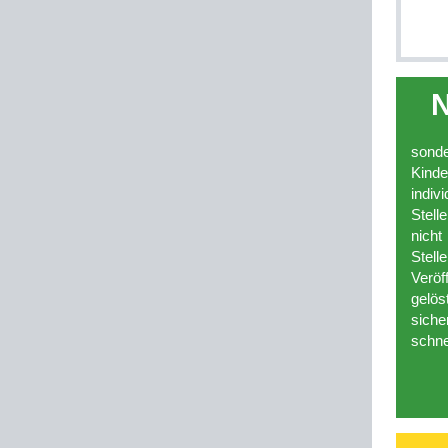
N
sonde
Kind
indi
Stell
nich
Stel
Verö
gelö
sich
schnel