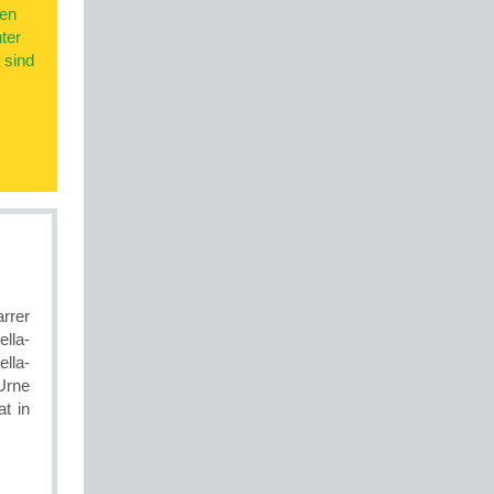
gen
ter
 sind
rrer
lla-
lla-
 Urne
t in