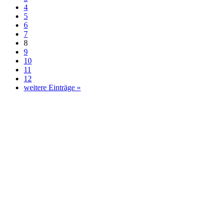
4
5
6
7
8
9
10
11
12
weitere Einträge »