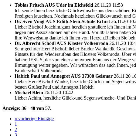
Tobias Fritsch AUS Uder im Eichsfeld
26.11.20 11:53
Ich sende Ihnen herzlichste Glückwünsche aus dem schönen Eic
Predigten lauschten. Nochmals herzlichen Glückwunsch und Got
Dr. Sven Voigt AUS Edith-Stein-Schule Erfurt
26.11.20 10:
Lieber Bischof Joachim,ganz herzlich gratuliere ich Ihnen im 
liegen hier Assoziationen auf der Hand. Vor 40 Jahren haben Si
Ihre Wegweisung danke ich Ihnen von Herzen.Bleiben Sie behü
Dr. Albrecht Schödl AUS Kloster Volkenroda
26.11.20 10:
Sehr geehrter Herr Bischof, lieber Bruder Wanke,die Geschwist
Einsatz für den Wiederaufbau des Klosters Volkenroda. Über vie
haben: JESUS, der von einer anonymen Frau aus der Menge von 
Ermutigung weiter gegeben. Wir wünschen das auch Ihnen, jede
Bruderschaft Volkenroda
Habich Paul und Annegret AUS 37308 Geismar
26.11.20 1
Lieber Herr Bischof Wanke, herzliche Glück- und Segenswünsch
besten GrüßenPaul und Annegret Habich
Michael Klein
26.11.20 10:42
Lieber Achim, herzliche Glück-und Segenswünsche. Und Dank 
Anzeige:
36 - 40
von
57.
« vorherige Einträge
1
2
3