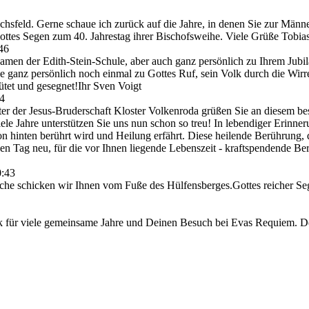
hsfeld. Gerne schaue ich zurück auf die Jahre, in denen Sie zur Männ
tes Segen zum 40. Jahrestag ihrer Bischofsweihe. Viele Grüße Tobias
46
Namen der Edith-Stein-Schule, aber auch ganz persönlich zu Ihrem Jub
e ganz persönlich noch einmal zu Gottes Ruf, sein Volk durch die Wirre
tet und gesegnet!Ihr Sven Voigt
44
er der Jesus-Bruderschaft Kloster Volkenroda grüßen Sie an diesem be
le Jahre unterstützen Sie uns nun schon so treu! In lebendiger Erinneru
hinten berührt wird und Heilung erfährt. Diese heilende Berührung, 
n Tag neu, für die vor Ihnen liegende Lebenszeit - kraftspendende Ber
0:43
e schicken wir Ihnen vom Fuße des Hülfensberges.Gottes reicher Sege
für viele gemeinsame Jahre und Deinen Besuch bei Evas Requiem. Der 