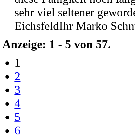
sehr viel seltener gewor
EichsfeldIhr Marko Schm
Anzeige:
1 - 5
von
57.
1
2
3
4
5
6