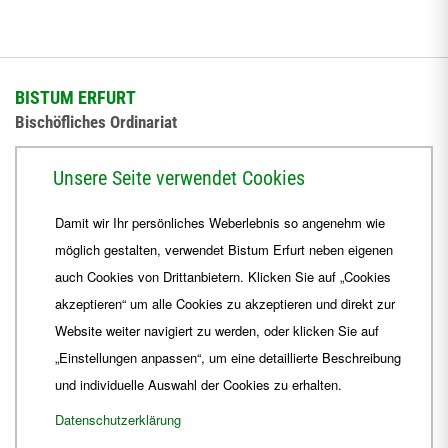
BISTUM ERFURT
Bischöfliches Ordinariat
Herrmannsplatz 9, 99084 Erfurt
Unsere Seite verwendet Cookies
Telefon
+49 361 6572-0
Damit wir Ihr persönliches Weberlebnis so angenehm wie
Fax
+49 361 6572-444
möglich gestalten, verwendet Bistum Erfurt neben eigenen
E-Mail
ordinariat
@
Bistum-Erfurt.de
auch Cookies von Drittanbietern. Klicken Sie auf „Cookies
akzeptieren“ um alle Cookies zu akzeptieren und direkt zur
Website weiter navigiert zu werden, oder klicken Sie auf
„Einstellungen anpassen“, um eine detaillierte Beschreibung
und individuelle Auswahl der Cookies zu erhalten.
Datenschutzerklärung